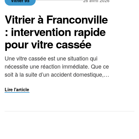
Vitrier 95
26 avril 2026
Vitrier à Franconville
: intervention rapide
pour vitre cassée
Une vitre cassée est une situation qui
nécessite une réaction immédiate. Que ce
soit à la suite d’un accident domestique,
d’une tentative d’effraction ou d’un acte de
vandalisme, un vitrage brisé représente
Lire l'article
un danger réel pour les occupants et une
faille de sécurité pour le logement ou le
local professionnel.Dans ce contexte, faire
appel à […]