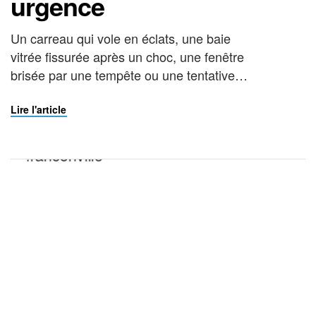
urgence
Un carreau qui vole en éclats, une baie
vitrée fissurée après un choc, une fenêtre
brisée par une tempête ou une tentative
d’effraction : le bris de glace n’attend
jamais le bon moment. Dans ces
Lire l'article
situations, chaque heure compte, autant
pour votre sécurité que pour la protection
de votre logement ou de votre commerce.
Faire […]