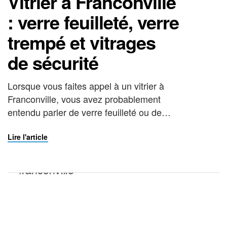
Vitrier à Franconville
: verre feuilleté, verre
trempé et vitrages
de sécurité
Lorsque vous faites appel à un vitrier à
Franconville, vous avez probablement
entendu parler de verre feuilleté ou de
verre trempé sans toujours savoir à quoi
cela correspond concrètement. Ces deux
Lire l'article
types de vitrages de sécurité sont au
cœur du métier de vitrier, et leur maîtrise
est indispensable pour garantir la sécurité
et le confort […]