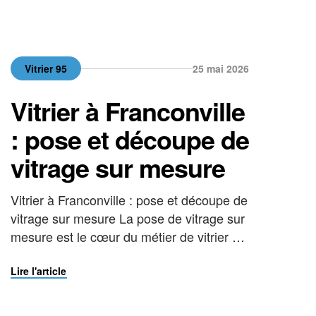
Vitrier 95
25 mai 2026
Vitrier à Franconville
: pose et découpe de
vitrage sur mesure
Vitrier à Franconville : pose et découpe de
vitrage sur mesure La pose de vitrage sur
mesure est le cœur du métier de vitrier à
Franconville. Chez La Vitrerie Française,
chaque vitrage est mesuré, découpé et
Lire l'article
posé par nos techniciens avec une
précision artisanale. Qu’il s’agisse de