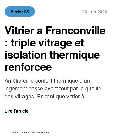
Vitrier 95
26 juin 2026
Vitrier a Franconville
: triple vitrage et
isolation thermique
renforcee
Améliorer le confort thermique d’un
logement passe avant tout par la qualité
des vitrages. En tant que vitrier à
Franconville, La Vitrerie Française
accompagne les particuliers, les
Lire l'article
copropriétés et les commerces du Val-
d’Oise dans le choix, la pose et le
remplacement de vitrages haute