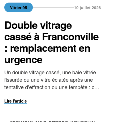
Vitrier 95
10 juillet 2026
Double vitrage
cassé à Franconville
: remplacement en
urgence
Un double vitrage cassé, une baie vitrée
fissurée ou une vitre éclatée après une
tentative d’effraction ou une tempête : ces
situations ne peuvent pas attendre. Le
froid s’engouffre, la sécurité du logement
Lire l'article
n’est plus assurée et le risque de blessure
est réel. Dans ces moments-là, faire appel
à un vitrier à Franconville capable