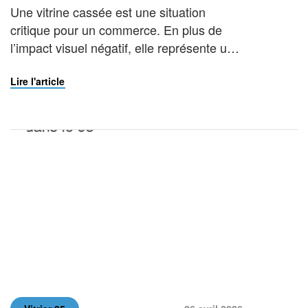
Une vitrine cassée est une situation
critique pour un commerce. En plus de
l’impact visuel négatif, elle représente un
risque immédiat pour la sécurité du local,
des employés et des marchandises.À
Lire l'article
Franconville, une intervention rapide est
indispensable pour sécuriser les lieux et
permettre la reprise de l’activité dans les
meilleures conditions. Faire appel à un
[…]