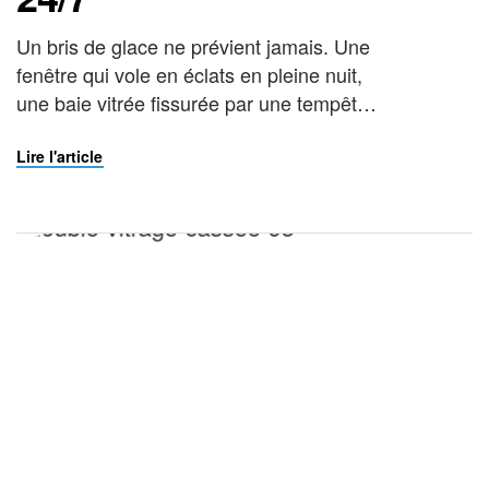
Un bris de glace ne prévient jamais. Une
fenêtre qui vole en éclats en pleine nuit,
une baie vitrée fissurée par une tempête
ou une vitrine de commerce brisée au
petit matin : dans ces situations, chaque
Lire l'article
heure compte. Faire appel à un vitrier à
Franconville disponible en urgence, c’est
l’assurance de sécuriser rapidement votre
[…]