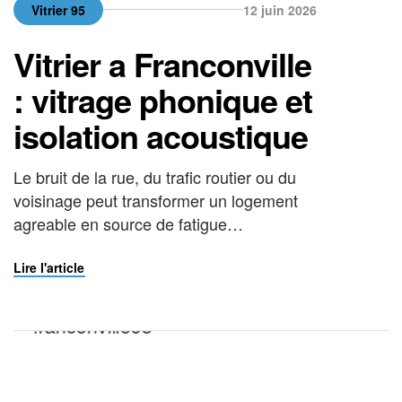
Vitrier 95
12 juin 2026
Vitrier a Franconville
: vitrage phonique et
isolation acoustique
Le bruit de la rue, du trafic routier ou du
voisinage peut transformer un logement
agreable en source de fatigue
permanente. La reponse la plus efficace
et la plus durable reste la pose d’un
Lire l'article
vitrage phonique par un vitrier a
Franconville experimente. Specialiste du
verre et du vitrage en Val-d’Oise (95), La
Vitrerie Francaise concoit, […]