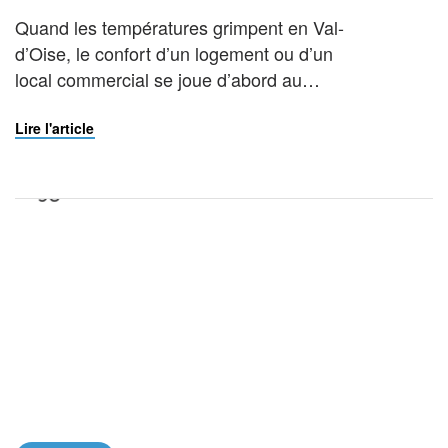
Quand les températures grimpent en Val-
d’Oise, le confort d’un logement ou d’un
local commercial se joue d’abord au
niveau des fenêtres. En tant que vitrier à
Franconville, La Vitrerie Française
Lire l'article
constate chaque été la même réalité : un
vitrage inadapté transforme une pièce
ensoleillée en véritable fournaise. Le
vitrage à contrôle solaire répond
précisément à […]