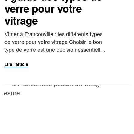
verre pour votre
vitrage
Vitrier à Franconville : les différents types
de verre pour votre vitrage Choisir le bon
type de verre est une décision essentielle
pour la durabilité, la sécurité et le confort
de vos vitrages. En tant que vitrier à
Lire l'article
Franconville, La Vitrerie Française vous
guide dans ce choix en fonction de vos
besoins réels : isolation […]