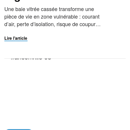
Une baie vitrée cassée transforme une
pièce de vie en zone vulnérable : courant
d’air, perte d’isolation, risque de coupure
et logement ouvert aux intrusions. Face à
un grand panneau de verre fissuré ou
Lire l'article
totalement brisé, chaque heure compte.
Faire appel à un vitrier à Franconville
spécialisé dans le dépannage d’urgence
permet de sécuriser immédiatement […]