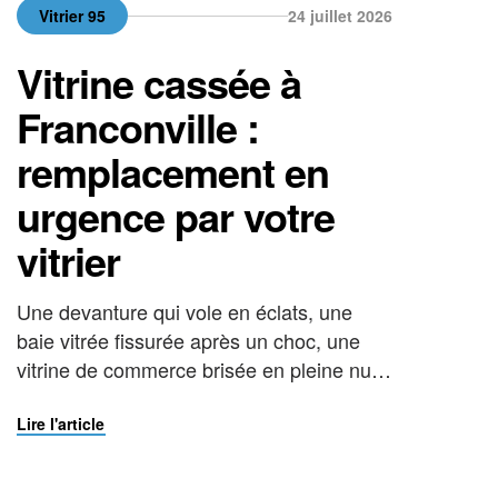
Vitrier 95
24 juillet 2026
Vitrine cassée à
Franconville :
remplacement en
urgence par votre
vitrier
Une devanture qui vole en éclats, une
baie vitrée fissurée après un choc, une
vitrine de commerce brisée en pleine nuit :
le bris de glace ne prévient jamais. Dans
ces situations, chaque heure compte pour
Lire l'article
sécuriser les lieux et remplacer le vitrage.
Faire appel à un vitrier à Franconville