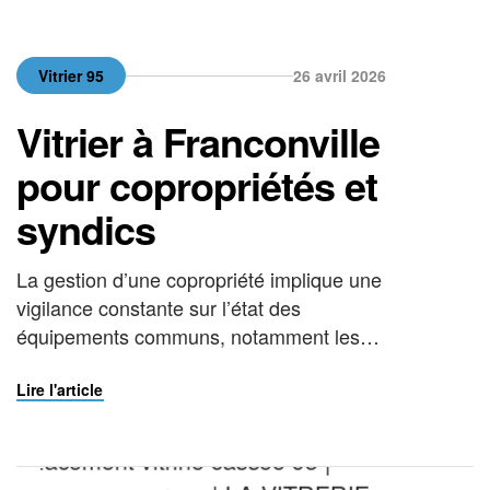
Vitrier 95
26 avril 2026
Vitrier à Franconville
pour copropriétés et
syndics
La gestion d’une copropriété implique une
vigilance constante sur l’état des
équipements communs, notamment les
éléments vitrés. Qu’il s’agisse d’une porte
d’entrée, d’un hall d’immeuble, d’une cage
Lire l'article
d’escalier ou d’un local technique, le
moindre vitrage endommagé peut
rapidement devenir un problème de