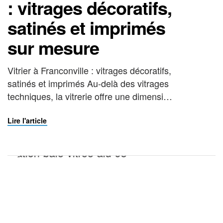
: vitrages décoratifs,
satinés et imprimés
sur mesure
Vitrier à Franconville : vitrages décoratifs,
satinés et imprimés Au-delà des vitrages
techniques, la vitrerie offre une dimension
esthétique souvent méconnue. Votre
vitrier à Franconville La Vitrerie Française
Lire l'article
réalise des vitrages décoratifs sur mesure
pour particuliers et professionnels : verre
dépoli, satiné, gravé à l’acide, sérigraphié
ou imprimé numériquement. Ces vitrages
spéciaux apportent une touche […]