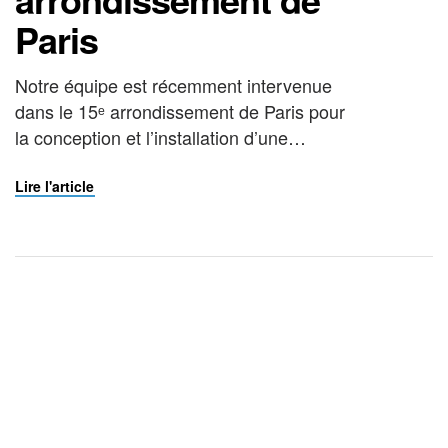
Paris
Notre équipe est récemment intervenue
dans le 15ᵉ arrondissement de Paris pour
la conception et l’installation d’une
marquise sur mesure, destinée à protéger
un accès aux caves d’un immeuble
Lire l'article
résidentiel. Une solution adaptée aux
contraintes du bâtiment Dans ce type
d’environnement, il est essentiel de
concilier esthétisme, robustesse et
praticité. Après une étude précise des […]