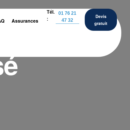
Tél.
01 76 21
Devis
:
AQ
Assurances
47 32
gratuit
sé