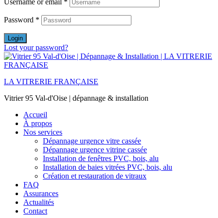
Username or email
*
Password
*
Login
Lost your password?
LA VITRERIE FRANÇAISE
Vitrier 95 Val-d'Oise | dépannage & installation
Accueil
À propos
Nos services
Dépannage urgence vitre cassée
Dépannage urgence vitrine cassée
Installation de fenêtres PVC, bois, alu
Installation de baies vitrées PVC, bois, alu
Création et restauration de vitraux
FAQ
Assurances
Actualités
Contact