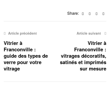
Facebook
Twitter
Linkedi
Ema
Share:
Article précédent
Article suivant
Vitrier à
Vitrier à
Franconville :
Franconville :
guide des types de
vitrages décoratifs,
verre pour votre
satinés et imprimés
vitrage
sur mesure