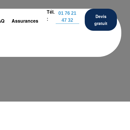
Tél.
01 76 21
Devis
:
AQ
Assurances
47 32
gratuit