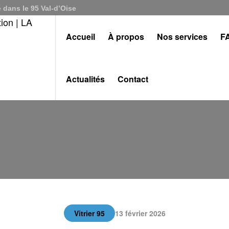
 dans le 95 Val-d’Oise
Accueil
À propos
Nos services
F
Actualités
Contact
Vitrier 95
13 février 2026